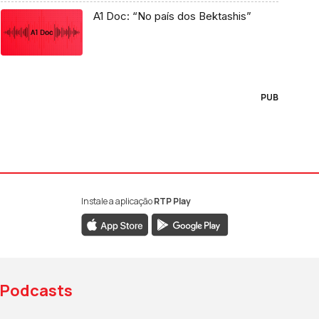
A1 Doc: “No país dos Bektashis”
PUB
Instale a aplicação
RTP Play
book da RTP Antena 1
nstagram da RTP Antena 1
ao YouTube da RTP Antena 1
Podcasts