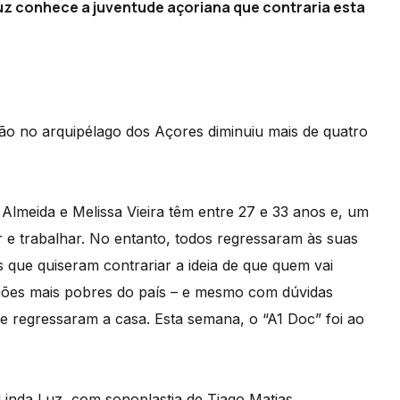
Luz conhece a juventude açoriana que contraria esta
o no arquipélago dos Açores diminuiu mais de quatro
 Almeida e Melissa Vieira têm entre 27 e 33 anos e, um
r e trabalhar. No entanto, todos regressaram às suas
 que quiseram contrariar a ideia de que quem vai
giões mais pobres do país – e mesmo com dúvidas
e regressaram a casa. Esta semana, o “A1 Doc” foi ao
Linda Luz, com sonoplastia de Tiago Matias