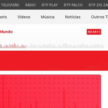
TELEVISÃO
RÁDIO
RTP PLAY
RTP PALCO
RTP ZIG ZA
asts
Vídeos
Música
Notícias
Outros 
(abre em nova jane
 Mundo
NO AR