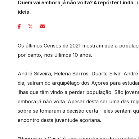
Quem vai embora já não volta? A repórter Linda 
ideia.
Os últimos Censos de 2021 mostram que a populaçã
por cento, nos últimos 10 anos.
André Silveira, Helena Barros, Duarte Silva, André
dia, saíram do arquipélago dos Açores para estuda
ilhas que têm vindo a perder população. São jovens
embora já não volta. Apesar desta ser uma das re
sobre se tomaram a decisão certa – eles sentem qu
encontro desta juventude açoriana.
“Regresso a Casa” é uma reportagem da jornalista 