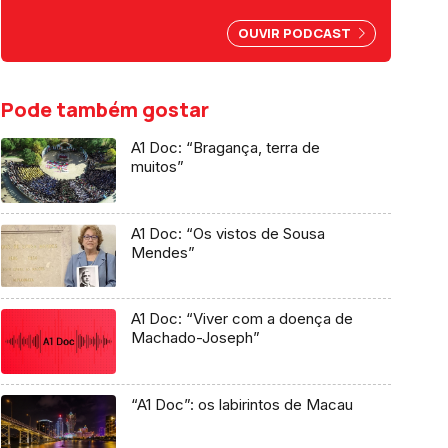
profissionais já sofreram assédio
moral e mais de metade foi alvo de
OUVIR PODCAST
assédio sexual. Reportagem de
Sandy Gageiro.
Pode também gostar
A1 Doc: “Bragança, terra de
muitos”
A1 Doc: “Os vistos de Sousa
Mendes”
A1 Doc: “Viver com a doença de
Machado-Joseph”
“A1 Doc”: os labirintos de Macau