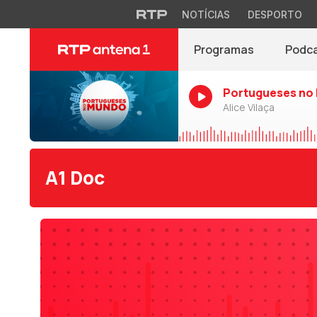
NOTÍCIAS
DESPORTO
Programas
Podc
Portugueses no
Alice Vilaça
A1 Doc