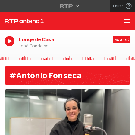
Entrar
Longe de Casa
NO AR
José Candeias
#António Fonseca