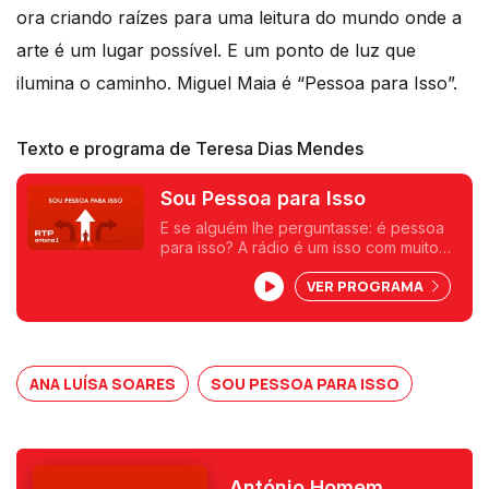
ora criando raízes para uma leitura do mundo onde a
arte é um lugar possível. E um ponto de luz que
ilumina o caminho. Miguel Maia é “Pessoa para Isso”.
Texto e programa de Teresa Dias Mendes
Sou Pessoa para Isso
E se alguém lhe perguntasse: é pessoa
para isso? A rádio é um isso com muito
que se lhe diga. Aos sábados, pela
VER PROGRAMA
manhã, despertamos os sentidos numa
conversa onde pessoas mais ou menos
conhecidas nos revelam que são para
isso e para muito mais. Uma frase, uma
ideia, um livro, um objeto, uma coleção,
ANA LUÍSA SOARES
SOU PESSOA PARA ISSO
ou outra viagem qualquer.
António Homem