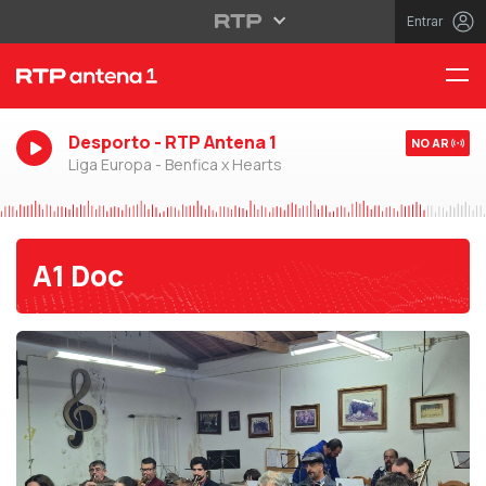
Entrar
Desporto - RTP Antena 1
NO AR
Liga Europa - Benfica x Hearts
A1 Doc