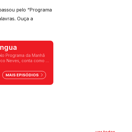
 passou pelo “Programa
lavras. Ouça a
Língua
. No Programa da Manhã
arco Neves, conta como a
vras.
MAIS EPISÓDIOS
ver todos