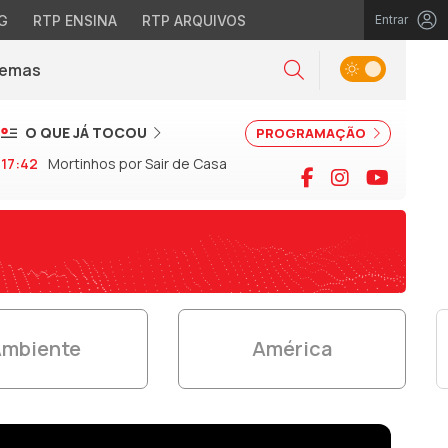
G
RTP ENSINA
RTP ARQUIVOS
Entrar
Alternar tema
Temas
la)
Pesquisar
O QUE JÁ TOCOU
PROGRAMAÇÃO
17:42
Mortinhos por Sair de Casa
Facebook
Instagram
YouTu
mbiente
América