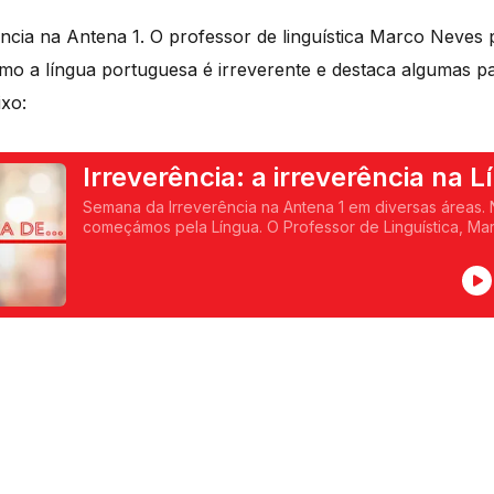
ncia na Antena 1. O professor de linguística Marco Neves
o a língua portuguesa é irreverente e destaca algumas pa
xo:
Irreverência: a irreverência na 
Semana da Irreverência na Antena 1 em diversas áreas
começámos pela Língua. O Professor de Linguística, M
língua portuguesa é irreverente e destaca algumas pala