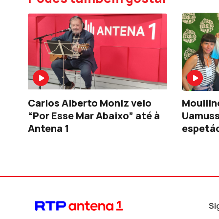
Carlos Alberto Moniz veio
Moullin
“Por Esse Mar Abaixo” até à
Uamusse
Antena 1
espetác
Burnin
Si