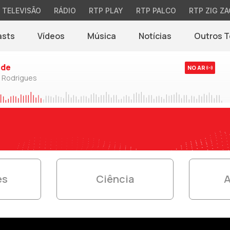
TELEVISÃO
RÁDIO
RTP PLAY
RTP PALCO
RTP ZIG ZA
asts
Vídeos
Música
Notícias
Outros 
(abre em nova jane
rde
NO AR
o Rodrigues
es
Ciência
A