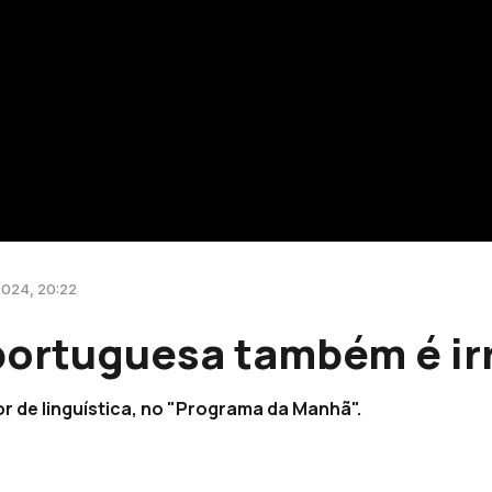
2024, 20:22
 portuguesa também é ir
 de linguística, no "Programa da Manhã".