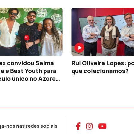
ex convidou Selma
Rui Oliveira Lopes: p
 e Best Youth para
que colecionamos?
ulo único no Azores
g Summer
Aceder ao Face
Aceder ao I
Aceder 
ga-nos nas redes sociais