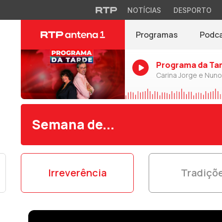
NOTÍCIAS
DESPORTO
Programas
Podc
Programa da Ta
Carina Jorge e Nun
Semana de...
Irreverência
Tradiçõ