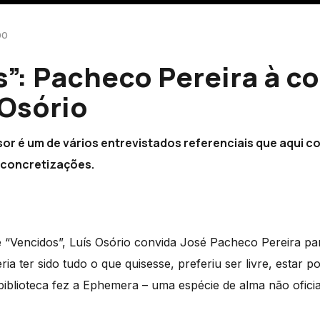
00
”: Pacheco Pereira à c
 Osório
sor é um de vários entrevistados referenciais que aqui 
 concretizações.
 “Vencidos”, Luís Osório convida José Pacheco Pereira pa
a ter sido tudo o que quisesse, preferiu ser livre, estar p
biblioteca fez a Ephemera – uma espécie de alma não ofici