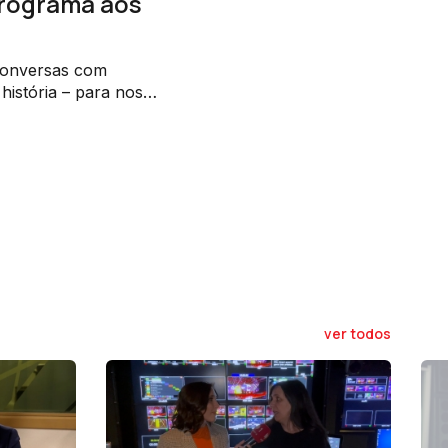
programa aos
 conversas com
história – para nos
ompleta do que nós
ver todos