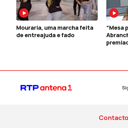
Mouraria, uma marcha feita
“Mesa p
de entreajuda e fado
Abranch
premia
Si
Contact