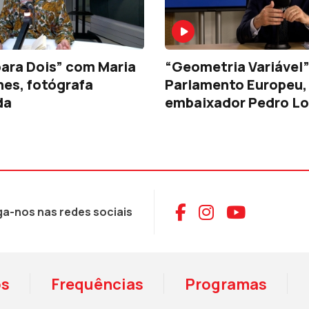
ara Dois” com Maria
“Geometria Variável”
es, fotógrafa
Parlamento Europeu,
da
embaixador Pedro Lo
Aceder ao Face
Aceder ao I
Aceder 
ga-nos nas redes sociais
os
Frequências
Programas