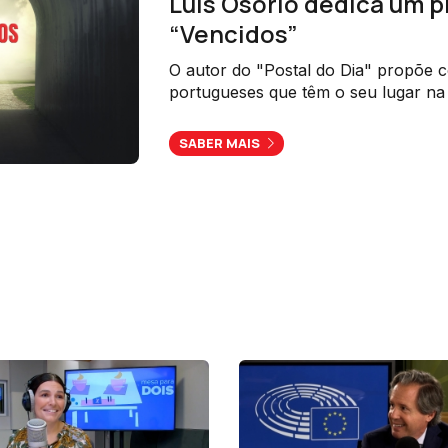
Luís Osório dedica um 
“Vencidos”
O autor do "Postal do Dia" propõe
portugueses que têm o seu lugar na 
mostrar que "a vida é muito mais c
imaginamos".
SABER MAIS