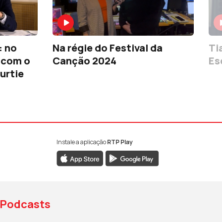
: no
Na régie do Festival da
Ti
 com o
Canção 2024
Es
urtie
Instale a aplicação
RTP Play
book da RTP Antena 1
nstagram da RTP Antena 1
ao YouTube da RTP Antena 1
Podcasts