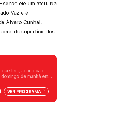
– sendo ele um ateu. Na
hado Vaz e é
 de Álvaro Cunhal,
acima da superfície dos
s que têm, aconteça o
endimentos, não
VER PROGRAMA