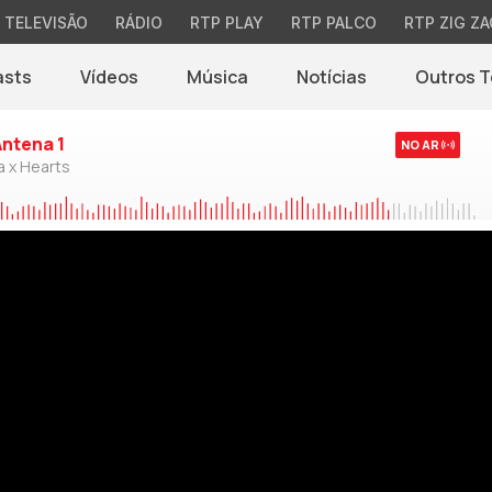
TELEVISÃO
RÁDIO
RTP PLAY
RTP PALCO
RTP ZIG ZA
asts
Vídeos
Música
Notícias
Outros 
(abre em nova jane
Antena 1
NO AR
a x Hearts