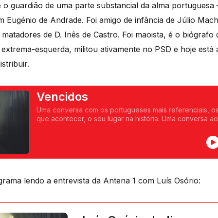
 o guardião de uma parte substancial da alma portuguesa 
m Eugénio de Andrade. Foi amigo de infância de Júlio Mac
atadores de D. Inês de Castro. Foi maoista, é o biógrafo
 extrema-esquerda, militou ativamente no PSD e hoje está 
stribuir.
Vencidos
Uma conversa com os portugueses mais referenciais, o
que acontecer, o seu lugar na história. Uma conversa ao domingo de manhã em
que cada um falará exclusivamente sobre falhas, arrep
concretizações.
grama lendo a entrevista da Antena 1 com Luís Osório: