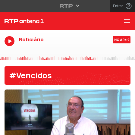
Entrar
Noticiário
NO AR
#Vencidos