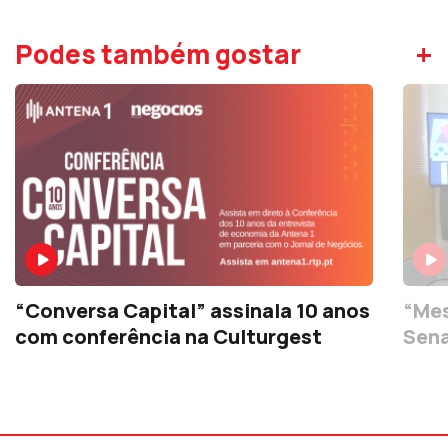
+
Podes também gostar
“Conversa Capital” assinala 10 anos
“Mes
com conferência na Culturgest
Sena