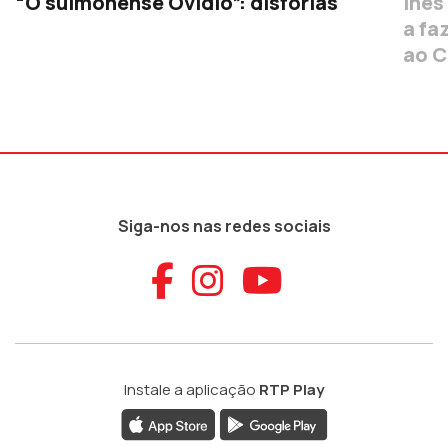
“O sulmonense Ovídio”: disforias
Inês
a fa
ao 
Siga-nos nas redes sociais
Aceder ao Faceb
Aceder ao Ins
Aceder ao
Instale a aplicação
RTP Play