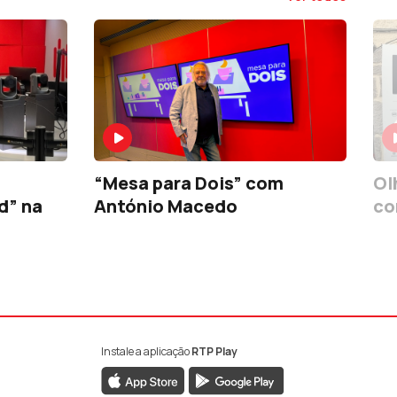
“Mesa para Dois” com
Ol
d” na
António Macedo
co
Instale a aplicação
RTP Play
book da RTP Antena 1
nstagram da RTP Antena 1
ao YouTube da RTP Antena 1