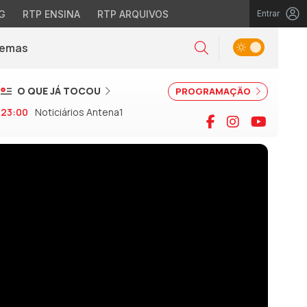
G
RTP ENSINA
RTP ARQUIVOS
Entrar
Alternar tema
Temas
la)
Pesquisar
O QUE JÁ TOCOU
PROGRAMAÇÃO
23:00
Noticiários Antena1
Facebook
Instagram
YouTu