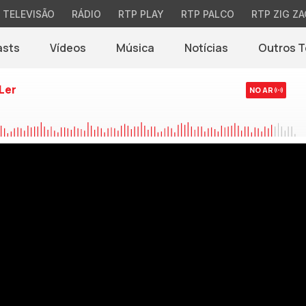
TELEVISÃO
RÁDIO
RTP PLAY
RTP PALCO
RTP ZIG ZA
asts
Vídeos
Música
Notícias
Outros 
(abre em nova jane
Ler
NO AR