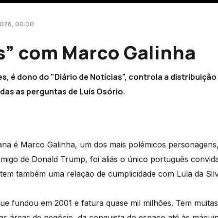
2026, 00:00
s” com Marco Galinha
s, é dono do "Diário de Notícias", controla a distribuição
das as perguntas de Luís Osório.
ana é Marco Galinha, um dos mais polémicos personagens
Amigo de Donald Trump, foi aliás o único português convid
tem também uma relação de cumplicidade com Lula da Silv
e fundou em 2001 e fatura quase mil milhões. Tem muita
ias áreas de negócio, da conquista do espaço até às máqui