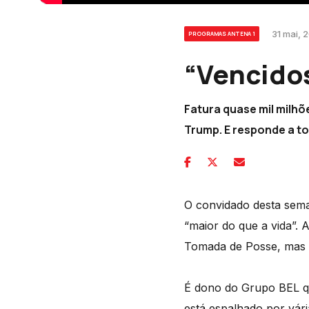
31 mai, 
PROGRAMAS ANTENA 1
“Vencido
Fatura quase mil milhõe
Trump. E responde a to
O convidado desta sem
“maior do que a vida”. 
Tomada de Posse, mas 
É dono do Grupo BEL qu
está espalhado por vár