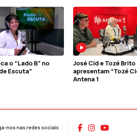
oca o “Lado B” no
José Cid e Tozé Brito
de Escuta”
apresentam “Tozé Ci
Antena 1
Aceder ao Face
Aceder ao I
Aceder 
ga-nos nas redes sociais