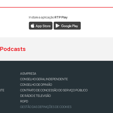
Instale a aplicação
RTP Play
book da RTP Antena 1
nstagram da RTP Antena 1
ao YouTube da RTP Antena 1
Podcasts
A EMPRESA
CONSELHO GERAL INDEPENDENTE
CONSELHO DE OPINIÃO
NTE
CONTRATO DE CONCESSÃO DO SERVIÇO PÚBLICO
DE RÁDIO E TELEVISÃO
RGPD
GESTÃO DAS DEFINIÇÕES DE COOKIES