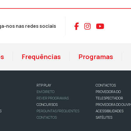
Aceder ao Face
Aceder ao I
Aceder 
ga-nos nas redes sociais
os
Frequências
Programas
RTP PLAY
CONTACTOS
EM DIRETO
PROVEDORA DO
REVER PROGRAMAS
TELESPECTADOR
CONCURSOS
PROVEDORA DO OUVI
S
PERGUNTAS FREQUENTES
ACESSIBILIDADES
CONTACTOS
SATÉLITES