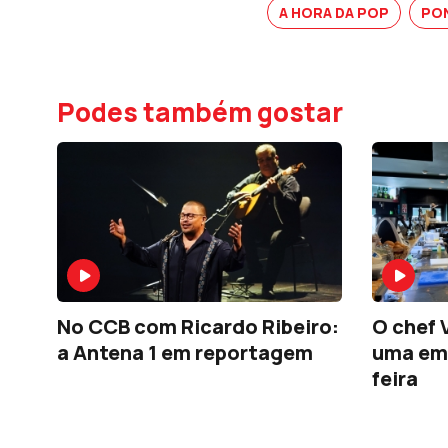
A HORA DA POP
PO
Podes também gostar
No CCB com Ricardo Ribeiro:
O chef 
a Antena 1 em reportagem
uma em
feira