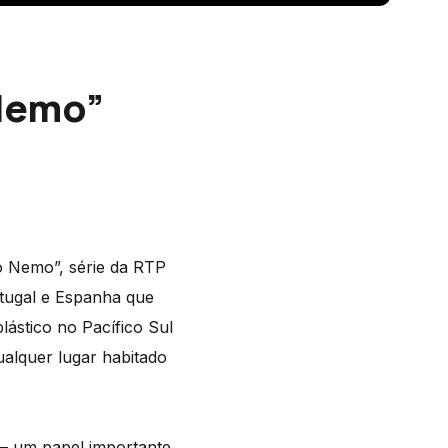
 Nemo”
o Nemo”, série da RTP
rtugal e Espanha que
lástico no Pacífico Sul
alquer lugar habitado
 – um papel importante