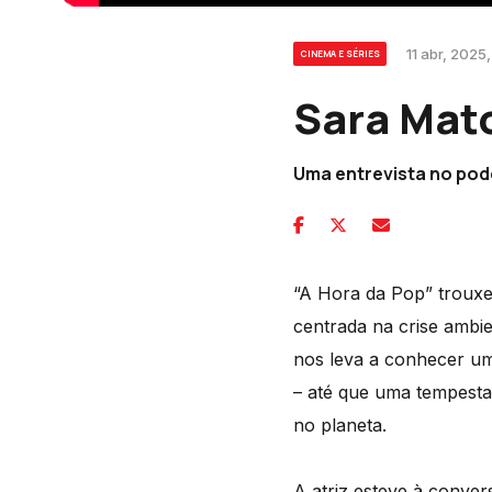
11 abr, 2025,
CINEMA E SÉRIES
Sara Mato
Uma entrevista no podc
“A Hora da Pop” trouxe
centrada na crise ambie
nos leva a conhecer uma
– até que uma tempesta
no planeta.
A atriz esteve à conve