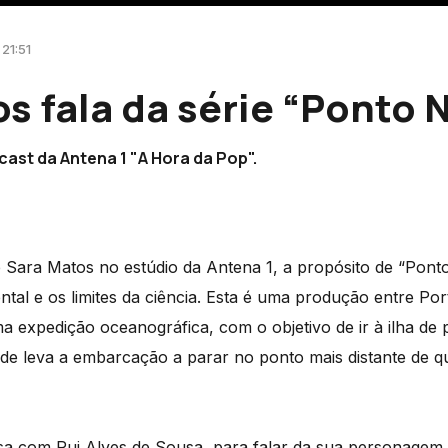
 21:51
s fala da série “Ponto
ast da Antena 1 "A Hora da Pop".
 Sara Matos no estúdio da Antena 1, a propósito de “Pont
ntal e os limites da ciência. Esta é uma produção entre Po
 expedição oceanográfica, com o objetivo de ir à ilha de p
de leva a embarcação a parar no ponto mais distante de qu
rsa com Rui Alves de Sousa, para falar da sua personagem