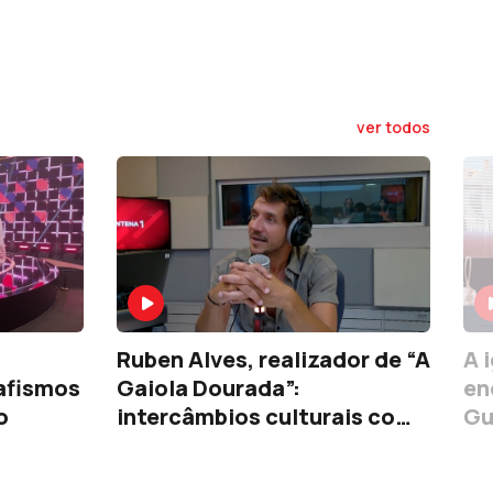
ver todos
Ruben Alves, realizador de “A
A 
afismos
Gaiola Dourada”:
en
o
intercâmbios culturais com
Gu
França