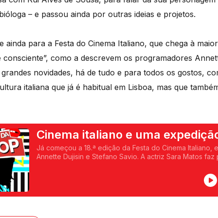
bióloga – e passou ainda por outras ideias e projetos.
ue ainda para a Festa do Cinema Italiano, que chega à mai
 consciente”, como a descrevem os programadores Annette
e grandes novidades, há de tudo e para todos os gostos, c
ltura italiana que já é habitual em Lisboa, mas que també
Cinema italiano e uma expedição
Já começou a 18.ª edição da Festa do Cinema Italiano,
Annette Dujisin e Stefano Savio. A actriz Sara Matos faz
"Ponto Nemo", nova série da RTP que esteve no centro