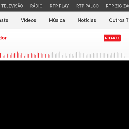
TELEVISÃO
RÁDIO
RTP PLAY
RTP PALCO
RTP ZIG ZA
asts
Vídeos
Música
Notícias
Outros 
(abre em nova jane
dor
NO AR