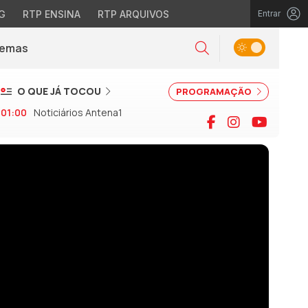
G
RTP ENSINA
RTP ARQUIVOS
Entrar
Alternar tema
Temas
la)
Pesquisar
O QUE JÁ TOCOU
PROGRAMAÇÃO
01:00
Noticiários Antena1
Facebook
Instagram
YouTu