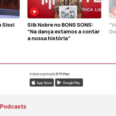
 Sissi
Silk Nobre no BONS SONS:
“V
“Na dança estamos a contar
Go
a nossa história”
Instale a aplicação
RTP Play
book da RTP Antena 1
nstagram da RTP Antena 1
ao YouTube da RTP Antena 1
Podcasts