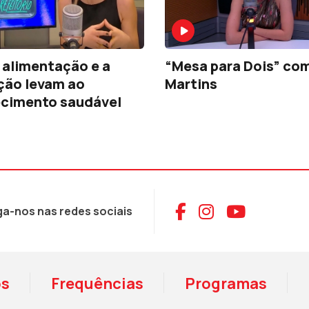
alimentação e a
“Mesa para Dois” com
ção levam ao
Martins
ecimento saudável
Aceder ao Face
Aceder ao I
Aceder 
ga-nos nas redes sociais
os
Frequências
Programas