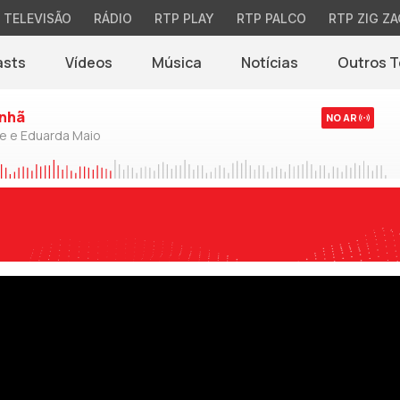
TELEVISÃO
RÁDIO
RTP PLAY
RTP PALCO
RTP ZIG ZA
asts
Vídeos
Música
Notícias
Outros 
(abre em nova jane
nhã
NO AR
de e Eduarda Maio