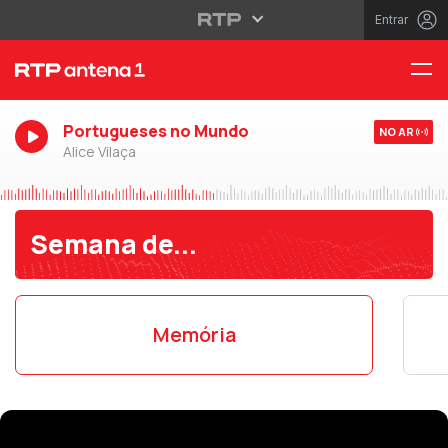
Entrar
Portugueses no Mundo
NO AR
Alice Vilaça
Semana de...
Memória