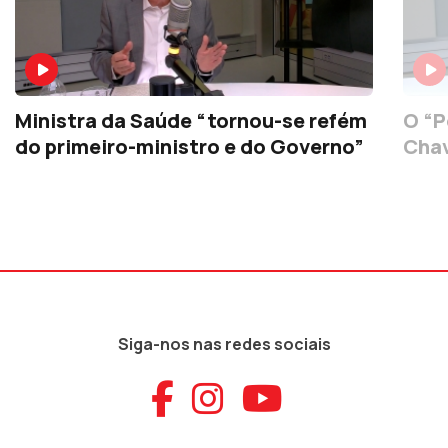
Ministra da Saúde “tornou-se refém
O “P
do primeiro-ministro e do Governo”
Chav
Siga-nos nas redes sociais
Aceder ao Faceb
Aceder ao Ins
Aceder ao