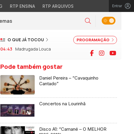
G
RTP ENSINA
RTP ARQUIVOS
Entrar
Alternar tema
Temas
la)
Pesquisar
O QUE JÁ TOCOU
PROGRAMAÇÃO
04:43
Madrugada Louca
Facebook
Instagram
YouTu
Pode também gostar
Daniel Pereira – “Cavaquinho
Cantado”
Concertos na Lourinhã
Disco A1: “Camané – O MELHOR