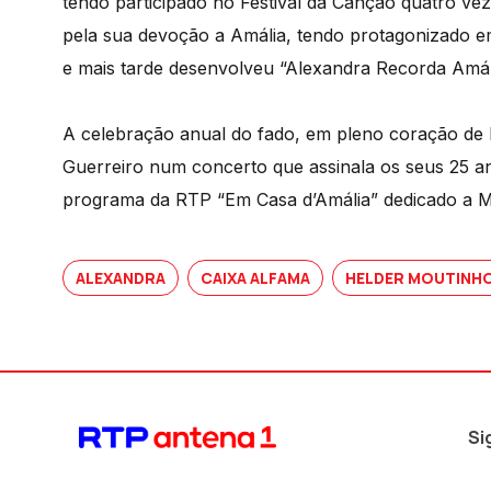
tendo participado no Festival da Canção quatro ve
pela sua devoção a Amália, tendo protagonizado em 1
e mais tarde desenvolveu “Alexandra Recorda Amál
A celebração anual do fado, em pleno coração de L
Guerreiro num concerto que assinala os seus 25 an
programa da RTP “Em Casa d’Amália” dedicado a Ma
ALEXANDRA
CAIXA ALFAMA
HELDER MOUTINH
Si