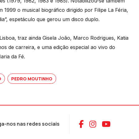
zes (1979, 1982, 1983 e 1985). Notabilizou-se também
999 o musical biográfico dirigido por Filipe La Féria,
ia”, espetáculo que gerou um disco duplo.
isboa, traz ainda Gisela João, Marco Rodrigues, Katia
os de carreira, e uma edição especial ao vivo do
ria da Fé.
O
PEDRO MOUTINHO
Aceder ao Face
Aceder ao I
Aceder 
ga-nos nas redes sociais