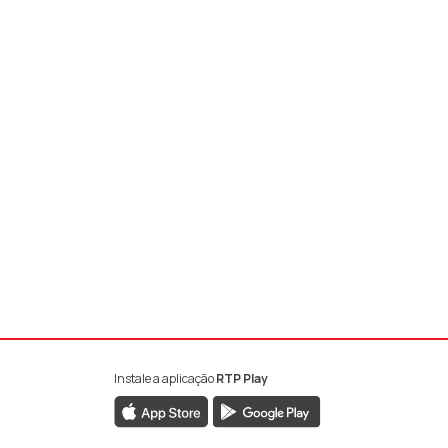
Instale a aplicação
RTP Play
book da RTP Antena 1
nstagram da RTP Antena 1
ao YouTube da RTP Antena 1