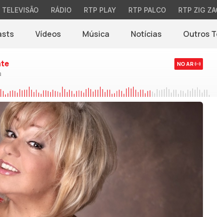
TELEVISÃO
RÁDIO
RTP PLAY
RTP PALCO
RTP ZIG ZA
asts
Vídeos
Música
Notícias
Outros 
(abre em nova jane
nte
NO AR
a