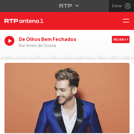
Entrar
De Olhos Bem Fechados
NO AR
Rui Alves de Sousa