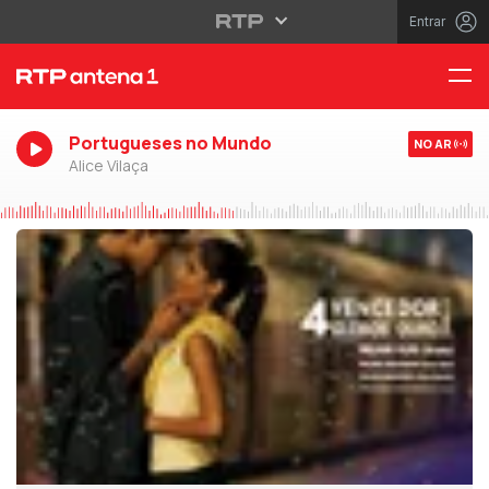
Entrar
Portugueses no Mundo
NO AR
Alice Vilaça