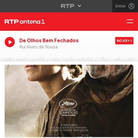
Entrar
De Olhos Bem Fechados
NO AR
Rui Alves de Sousa