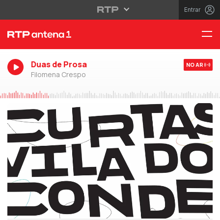
Entrar
Duas de Prosa
NO AR
Filomena Crespo