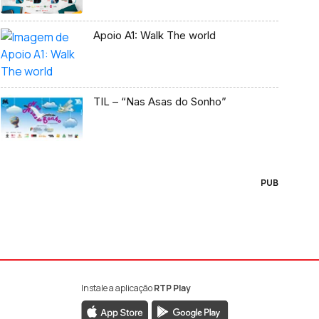
Apoio A1: Walk The world
TIL – “Nas Asas do Sonho”
PUB
Instale a aplicação
RTP Play
book da RTP Antena 1
nstagram da RTP Antena 1
ao YouTube da RTP Antena 1