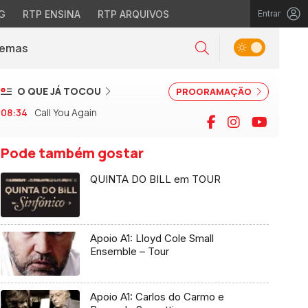
G
RTP ENSINA
RTP ARQUIVOS
Entrar
Alternar tema
Temas
la)
Pesquisar
O QUE JÁ TOCOU
PROGRAMAÇÃO
08:34
Call You Again
Facebook
Instagram
YouTu
Pode também gostar
QUINTA DO BILL em TOUR
Apoio A1: Lloyd Cole Small
Ensemble – Tour
Apoio A1: Carlos do Carmo e