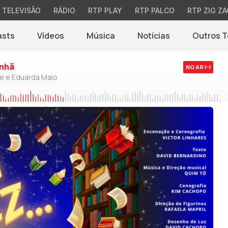
TELEVISÃO
RÁDIO
RTP PLAY
RTP PALCO
RTP ZIG ZA
asts
Vídeos
Música
Notícias
Outros 
(abre em nova jane
nhã
NO AR
de e Eduarda Maio