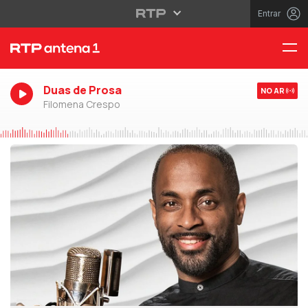
Entrar
Duas de Prosa
NO AR
Filomena Crespo