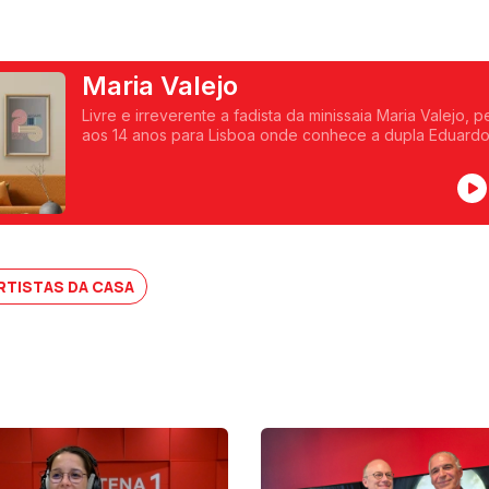
Maria Valejo
Livre e irreverente a fadista da minissaia Maria Valejo,
aos 14 anos para Lisboa onde conhece a dupla Eduard
nomes decisivos no percurso da sua carreira.
RTISTAS DA CASA