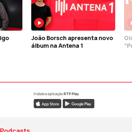
igo
João Borsch apresenta novo
Gi
álbum na Antena 1
“P
Instale a aplicação
RTP Play
book da RTP Antena 1
nstagram da RTP Antena 1
ao YouTube da RTP Antena 1
Podcasts