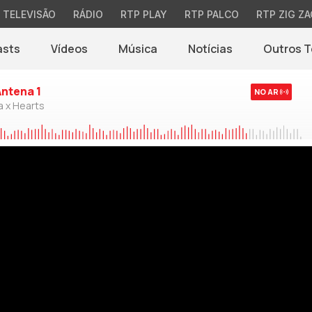
TELEVISÃO
RÁDIO
RTP PLAY
RTP PALCO
RTP ZIG ZA
asts
Vídeos
Música
Notícias
Outros 
(abre em nova jane
Antena 1
NO AR
a x Hearts