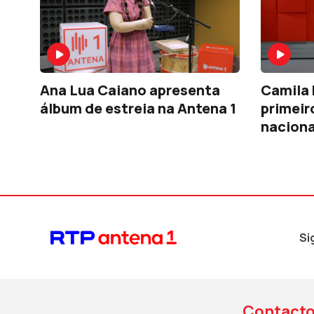
Ana Lua Caiano apresenta
Camila 
álbum de estreia na Antena 1
primeir
nacional
Si
Contact