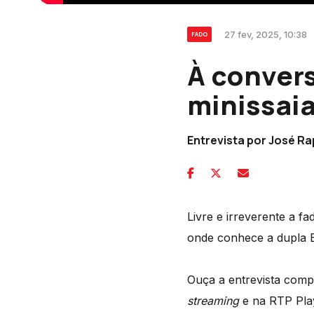
27 fev, 2025, 10:38
FADO
À convers
minissaia
Entrevista por José R
Livre e irreverente a f
onde conhece a dupla E
Ouça a entrevista comp
streaming
e na RTP Pla