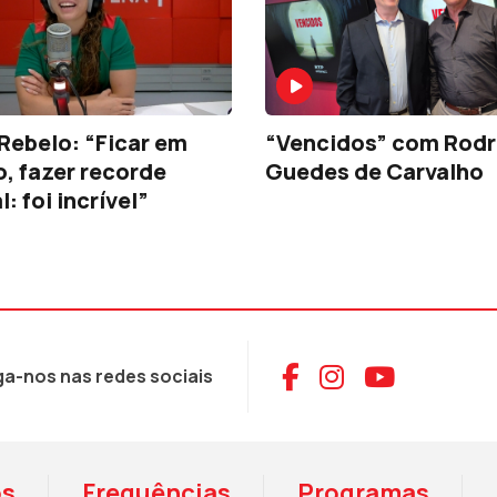
Rebelo: “Ficar em
“Vencidos” com Rodr
o, fazer recorde
Guedes de Carvalho
: foi incrível”
Aceder ao Face
Aceder ao I
Aceder 
ga-nos nas redes sociais
os
Frequências
Programas