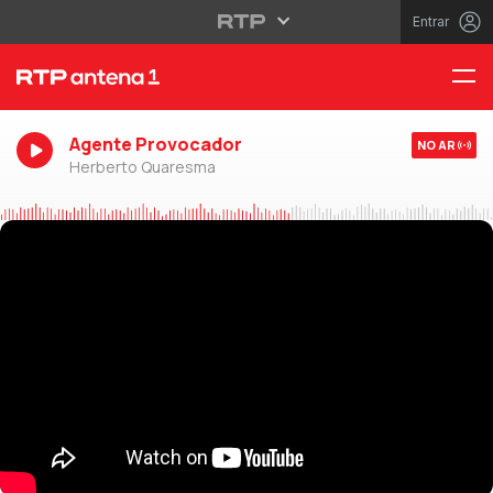
Entrar
Agente Provocador
NO AR
Herberto Quaresma