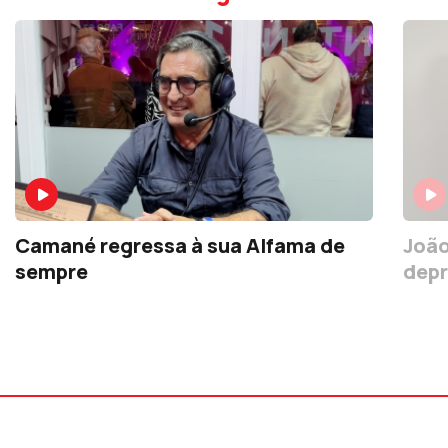
Camané regressa à sua Alfama de
João
sempre
depr