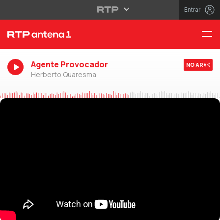
Entrar
Agente Provocador
NO AR
Herberto Quaresma