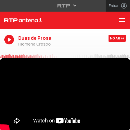
Entrar
Duas de Prosa
NO AR
Filomena Crespo