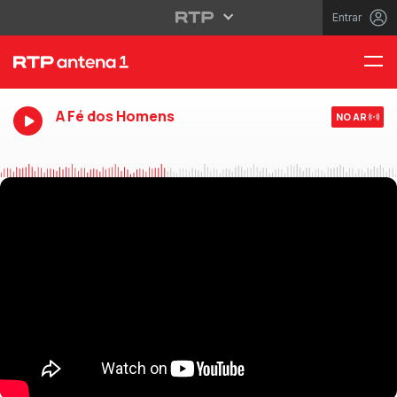
Entrar
A Fé dos Homens
NO AR