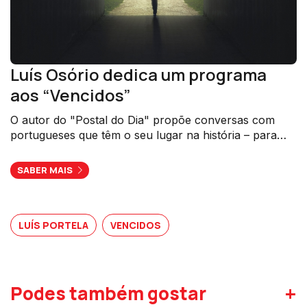
Luís Osório dedica um programa
aos “Vencidos”
O autor do "Postal do Dia" propõe conversas com
portugueses que têm o seu lugar na história – para
nos mostrar que "a vida é muito mais completa do que
nós imaginamos".
SABER MAIS
LUÍS PORTELA
VENCIDOS
+
Podes também gostar