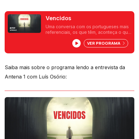
Vencidos
Uma conversa com os portugueses mais
referenciais, os que têm, aconteça o que
acontecer, o seu lugar na história. Uma
VER PROGRAMA
conversa ao domingo de manhã em que
cada um falará exclusivamente sobre
falhas, arrependimentos, não
concretizações.
Saiba mais sobre o programa lendo a entrevista da
Antena 1 com Luís Osório: