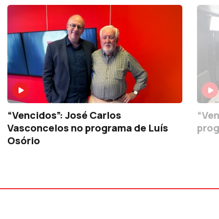
“Vencidos”: José Carlos
“Ven
Vasconcelos no programa de Luís
prog
Osório