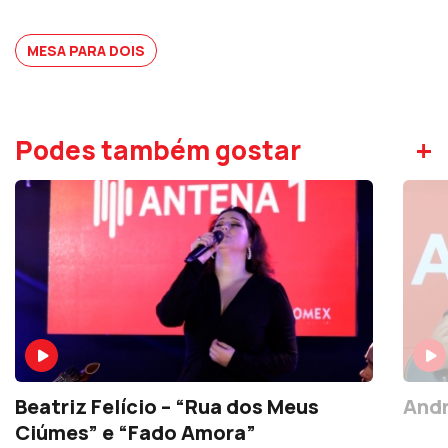
MESA PARA DOIS
+
Podes também gostar
Beatriz Felício – “Rua dos Meus
Andr
Ciúmes” e “Fado Amora”