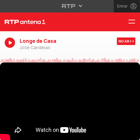
Entrar
Longe de Casa
NO AR
José Candeias