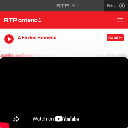
Entrar
A Fé dos Homens
NO AR