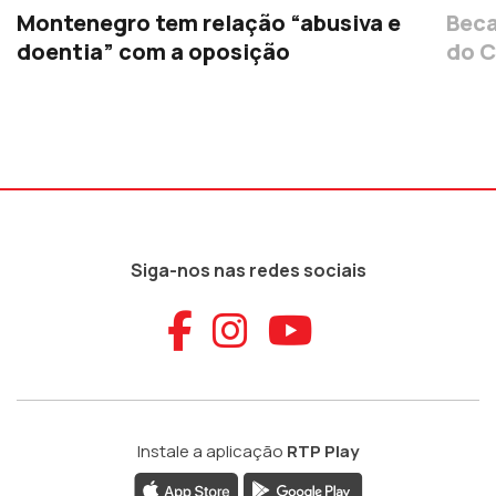
Montenegro tem relação “abusiva e
Beca
doentia” com a oposição
do C
Siga-nos nas redes sociais
Aceder ao Faceb
Aceder ao Ins
Aceder ao
Instale a aplicação
RTP Play