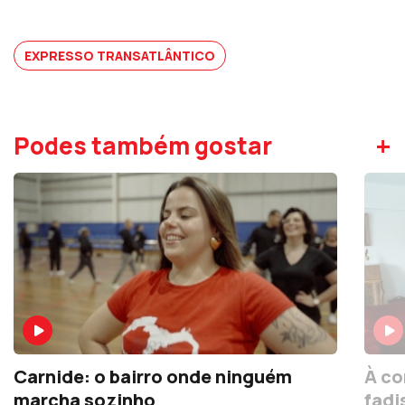
EXPRESSO TRANSATLÂNTICO
+
Podes também gostar
Carnide: o bairro onde ninguém
À co
marcha sozinho
fadi