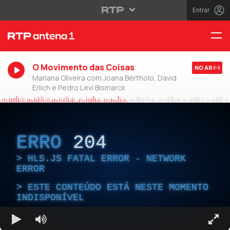
Entrar
O Movimento das Coisas
NO AR
Mariana Oliveira com Joana Bértholo, David
Erlich e Pedro Levi Bismarck
ERRO
204
HLS.JS FATAL ERROR - NETWORK
ERROR
ESTE CONTEÚDO ESTÁ NESTE MOMENTO
INDISPONÍVEL