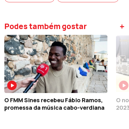
+
Podes também gostar
O FMM Sines recebeu Fábio Ramos,
O no
promessa da música cabo-verdiana
202