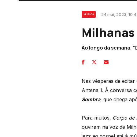
24 mai, 2023, 10:4
MÚSICA
Milhanas 
Ao longo da semana, "
Nas vésperas de editar
Antena 1. À conversa c
Sombra
, que chega apó
Para muitos,
Corpo de 
ouviram na voz de Milha
jazz ao gospel até à m