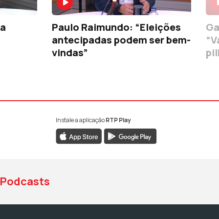
ha
Paulo Raimundo: “Eleições
Ga
antecipadas podem ser bem-
“V
vindas”
pi
Instale a aplicação
RTP Play
book da RTP Antena 1
nstagram da RTP Antena 1
ao YouTube da RTP Antena 1
Podcasts