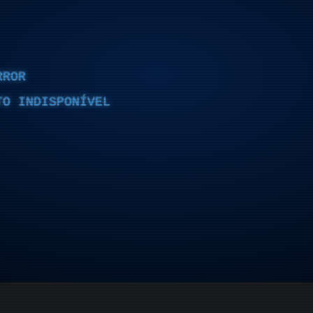
RROR
TO INDISPONÍVEL