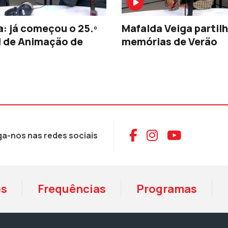
: já começou o 25.º
Mafalda Veiga partil
l de Animação de
memórias de Verão
Aceder ao Face
Aceder ao I
Aceder 
ga-nos nas redes sociais
os
Frequências
Programas