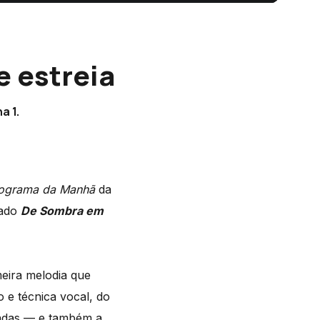
e estreia
a 1.
ograma da Manhã
da
lado
De Sombra em
eira melodia que
o e técnica vocal, do
nadas — e também a