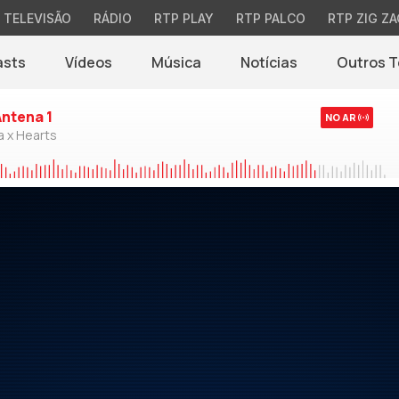
TELEVISÃO
RÁDIO
RTP PLAY
RTP PALCO
RTP ZIG ZA
asts
Vídeos
Música
Notícias
Outros 
(abre em nova jane
Antena 1
NO AR
a x Hearts