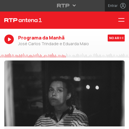
Entrar
Programa da Manhã
NO AR
José Carlos Trindade e Eduarda Maio