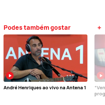
+
Podes também gostar
André Henriques ao vivo na Antena 1
“Ven
prog