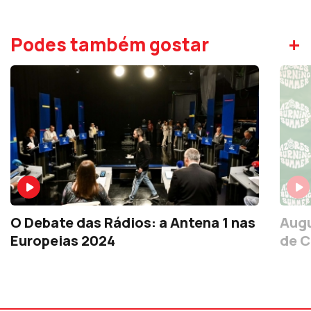
+
Podes também gostar
O Debate das Rádios: a Antena 1 nas
Augu
Europeias 2024
de C