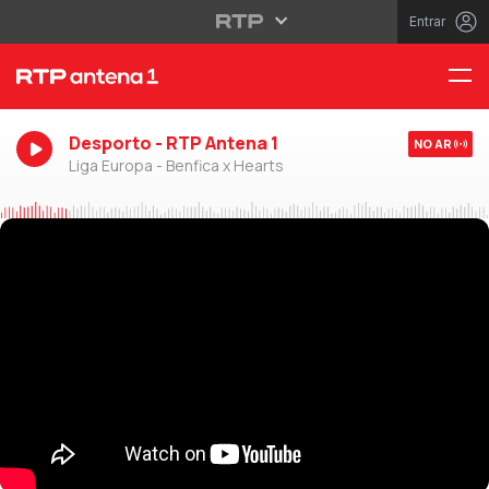
Entrar
Desporto - RTP Antena 1
NO AR
Liga Europa - Benfica x Hearts