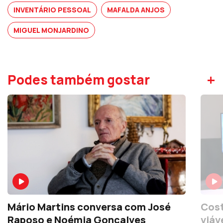
INVENTÁRIO PESSOAL
MAFALDA ANJOS
MIGUEL MONJARDINO
+
Podes também gostar
Mário Martins conversa com José
Cost
Raposo e Noémia Gonçalves
viáv