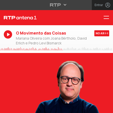
Entrar
O Movimento das Coisas
NO AR
Mariana Oliveira com Joana Bértholo, David
Erlich e Pedro Levi Bismarck