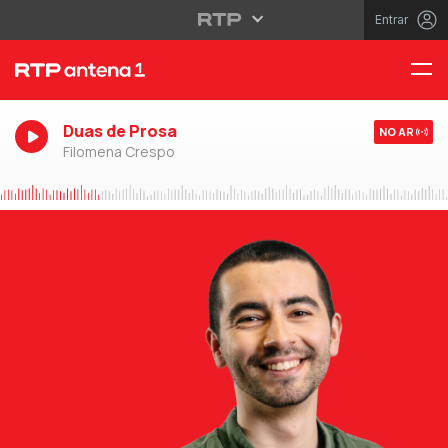
Entrar
Duas de Prosa
NO AR
Filomena Crespo