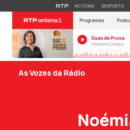
NOTÍCIAS
DESPORTO
Programas
Podc
Duas de Prosa
Filomena Crespo
As Vozes da Rádio
Noémi