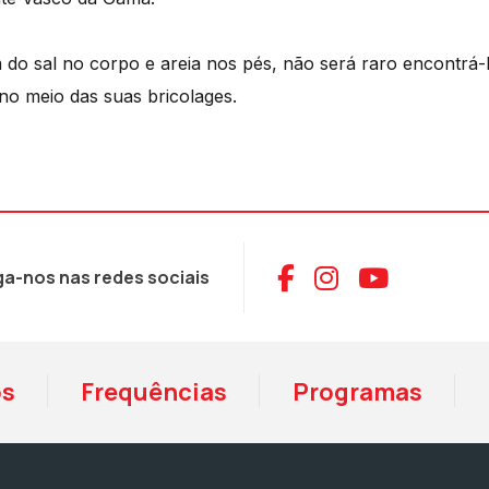
m do sal no corpo e areia nos pés, não será raro encontrá
s no meio das suas bricolages.
Aceder ao Face
Aceder ao I
Aceder 
ga-nos nas redes sociais
os
Frequências
Programas