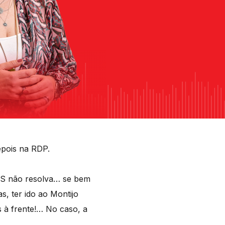
epois na RDP.
PS não resolva… se bem
, ter ido ao Montijo
s à frente!… No caso, a