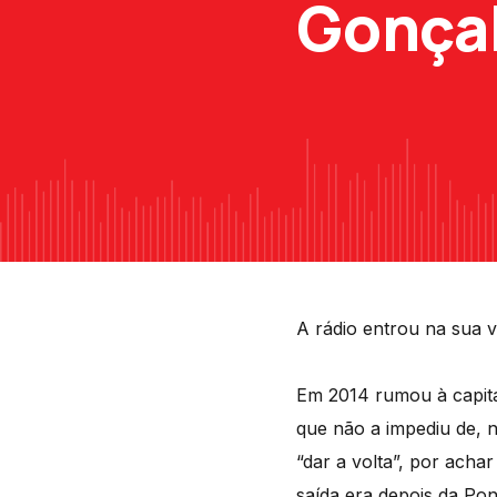
Gonça
A rádio entrou na sua v
Em 2014 rumou à capit
que não a impediu de, 
“dar a volta”, por ach
saída era depois da Po