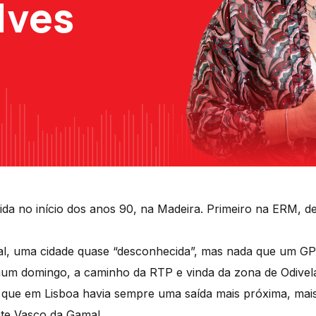
lves
ida no início dos anos 90, na Madeira. Primeiro na ERM, d
al, uma cidade quase “desconhecida”, mas nada que um G
num domingo, a caminho da RTP e vinda da zona de Odivelas
ar que em Lisboa havia sempre uma saída mais próxima, mai
nte Vasco da Gama!