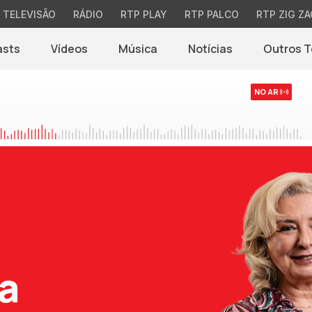
TELEVISÃO
RÁDIO
RTP PLAY
RTP PALCO
RTP ZIG ZA
asts
Vídeos
Música
Notícias
Outros 
(abre em nova jane
NO AR
a