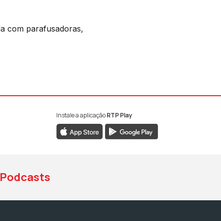
-la com parafusadoras,
Instale a aplicação
RTP Play
book da RTP Antena 1
nstagram da RTP Antena 1
ao YouTube da RTP Antena 1
Podcasts