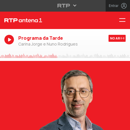
Entrar
Programa da Tarde
NO AR
Carina Jorge e Nuno Rodrigues