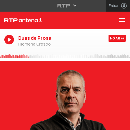
Entrar
Duas de Prosa
NO AR
Filomena Crespo