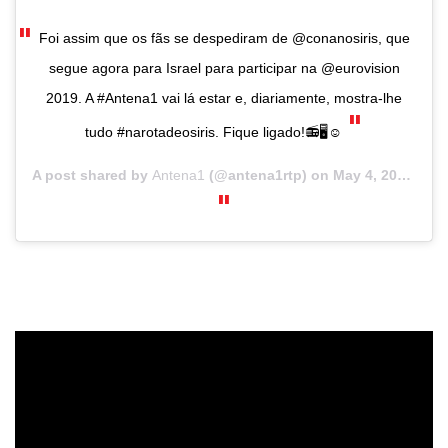
Foi assim que os fãs se despediram de @conanosiris, que
segue agora para Israel para participar na @eurovision
2019. A #Antena1 vai lá estar e, diariamente, mostra-lhe
tudo #narotadeosiris. Fique ligado!📻🖥☺️
A post shared by
Antena1
(@antena1rtp) on
May 4, 2019 at 5:55am PDT