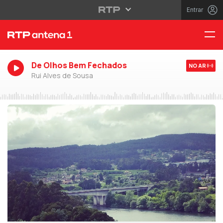
Entrar
De Olhos Bem Fechados
NO AR
Rui Alves de Sousa