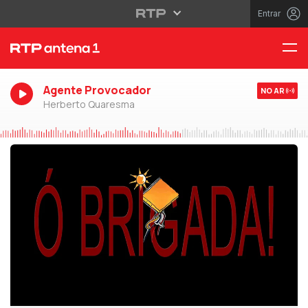
Entrar
Agente Provocador
NO AR
Herberto Quaresma