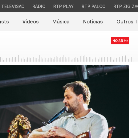
TELEVISÃO
RÁDIO
RTP PLAY
RTP PALCO
RTP ZIG ZA
asts
Vídeos
Música
Notícias
Outros 
(abre em nova jane
NO AR