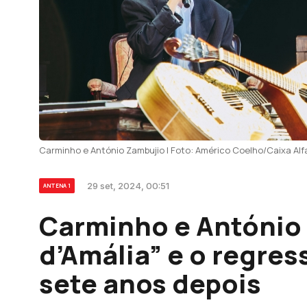
Carminho e António Zambujio | Foto: Américo Coelho/Caixa Al
29 set, 2024, 00:51
ANTENA 1
Carminho e António
d’Amália” e o regre
sete anos depois