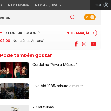
G
RTP ENSINA
RTP ARQUIVOS
Entrar
Alternar tema
Temas
la)
Pesquisar
O QUE JÁ TOCOU
PROGRAMAÇÃO
05:00
Noticiários Antena1
Facebook
Instagram
YouTu
Pode também gostar
Cordel no “Viva a Música”
Live Aid 1985: minuto a minuto
7 Maravilhas