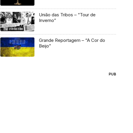
União das Tribos – “Tour de
Inverno”
Grande Reportagem – “A Cor do
Beijo”
PUB