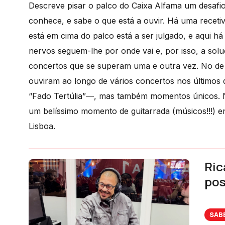
Descreve pisar o palco do Caixa Alfama um desafio
conhece, e sabe o que está a ouvir. Há uma recetiv
está em cima do palco está a ser julgado, e aqui h
nervos seguem-lhe por onde vai e, por isso, a sol
concertos que se superam uma e outra vez. No de 
ouviram ao longo de vários concertos nos últimos
“Fado Tertúlia”—, mas também momentos únicos. N
um belíssimo momento de guitarrada (músicos!!!) e
Lisboa.
Ric
pos
SAB