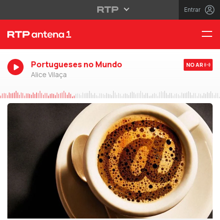
Entrar
Portugueses no Mundo
NO AR
Alice Vilaça