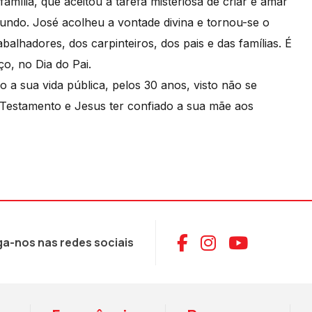
mília, que aceitou a tarefa misteriosa de criar e amar
mundo. José acolheu a vontade divina e tornou-se o
balhadores, dos carpinteiros, dos pais e das famílias. É
o, no Dia do Pai.
 a sua vida pública, pelos 30 anos, visto não se
Testamento e Jesus ter confiado a sua mãe aos
Aceder ao Face
Aceder ao I
Aceder 
ga-nos nas redes sociais