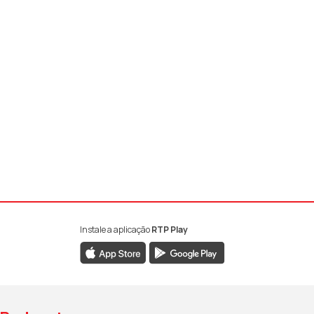
Instale a aplicação
RTP Play
book da RTP Antena 1
nstagram da RTP Antena 1
ao YouTube da RTP Antena 1