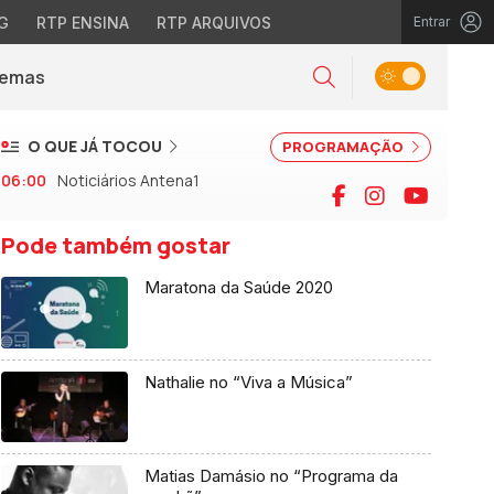
G
RTP ENSINA
RTP ARQUIVOS
Entrar
Alternar tema
Temas
la)
Pesquisar
O QUE JÁ TOCOU
PROGRAMAÇÃO
06:00
Noticiários Antena1
Facebook
Instagram
YouTu
Pode também gostar
Maratona da Saúde 2020
Nathalie no “Viva a Música”
Matias Damásio no “Programa da