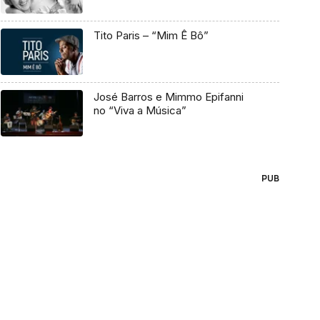
Tito Paris – “Mim Ê Bô”
José Barros e Mimmo Epifanni
no “Viva a Música”
PUB