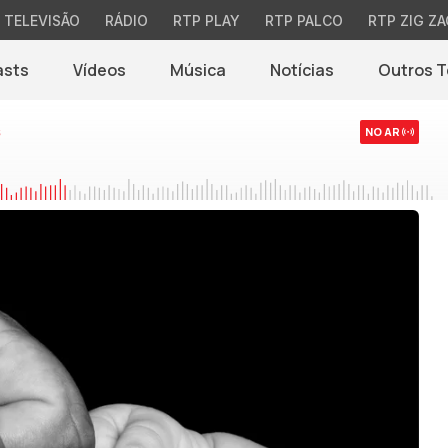
TELEVISÃO
RÁDIO
RTP PLAY
RTP PALCO
RTP ZIG ZA
asts
Vídeos
Música
Notícias
Outros 
(abre em nova jane
s
NO AR