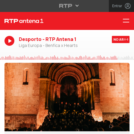
Entrar
Desporto - RTP Antena 1
NO AR
Liga Europa - Benfica x Hearts