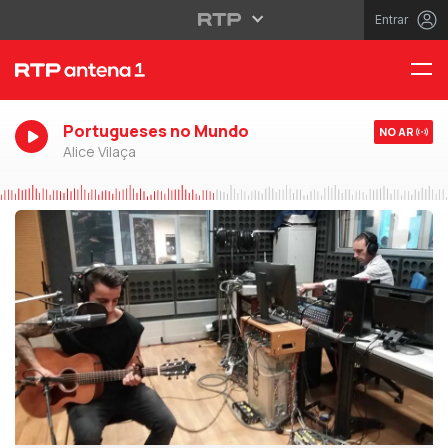
Entrar
Portugueses no Mundo
NO AR
Alice Vilaça