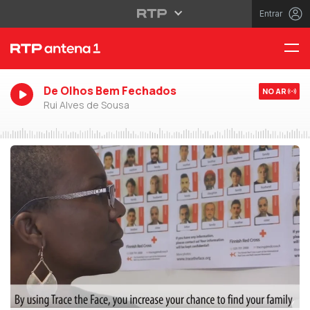
Entrar
De Olhos Bem Fechados
NO AR
Rui Alves de Sousa