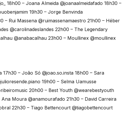
jo_ 18h00 – Joana Almeida @joanaalmeidafado 18h30 –
ouobenjamim 19h30 – Jorge Benvinda
30 – Rui Massena @ruimassenamaestro 21h00 – Héber
des @carolinadeslandes 22h00 – The Legendary
alhau @anabacalhau 23h00 – Moullinex @moullinex
a 17h30 – João Só @joao.so.insta 18h00 – Sara
@julioresende.piano 19h00 – Selma Uamusse
oribeiromusic 20h00 – Best Youth @wearebestyouth
 – Ana Moura @anamourafado 21h30 – David Carreira
sobral 22h30 – Tiago Bettencourt @tiagobettencourt