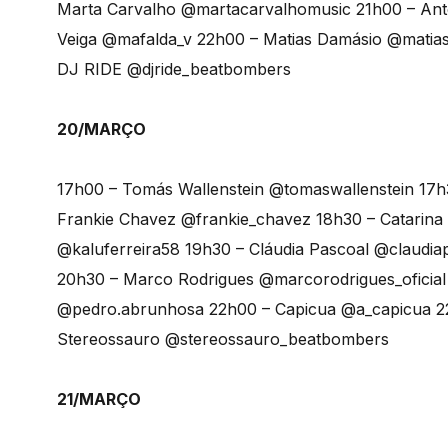
Marta Carvalho @martacarvalhomusic 21h00 – Ant
Veiga @mafalda_v 22h00 – Matias Damásio @matias
DJ RIDE @djride_beatbombers
20/MARÇO
17h00 – Tomás Wallenstein @tomaswallenstein 17h3
Frankie Chavez @frankie_chavez 18h30 – Catarin
@kaluferreira58 19h30 – Cláudia Pascoal @claudia
20h30 – Marco Rodrigues @marcorodrigues_oficial
@pedro.abrunhosa 22h00 – Capicua @a_capicua 
Stereossauro @stereossauro_beatbombers
21/MARÇO