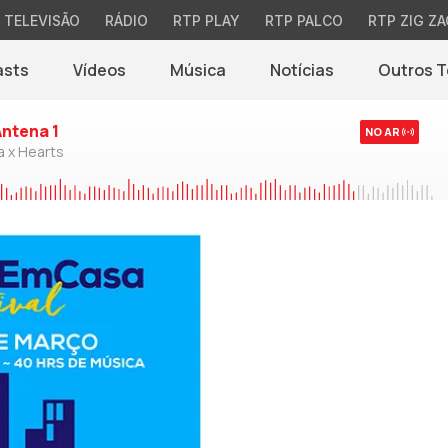
TELEVISÃO
RÁDIO
RTP PLAY
RTP PALCO
RTP ZIG ZA
asts
Vídeos
Música
Notícias
Outros 
(abre em nova jane
Antena 1
NO AR
a x Hearts