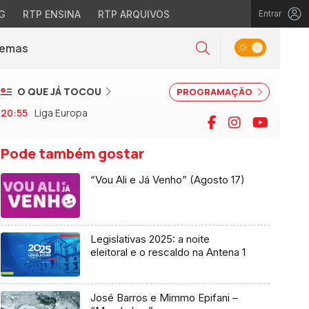
G
RTP ENSINA
RTP ARQUIVOS
Entrar
Alternar tema
Temas
la)
Pesquisar
O QUE JÁ TOCOU
PROGRAMAÇÃO
20:55
Liga Europa
Facebook
Instagram
YouTu
Pode também gostar
“Vou Ali e Já Venho” (Agosto 17)
Legislativas 2025: a noite
eleitoral e o rescaldo na Antena 1
José Barros e Mimmo Epifani –