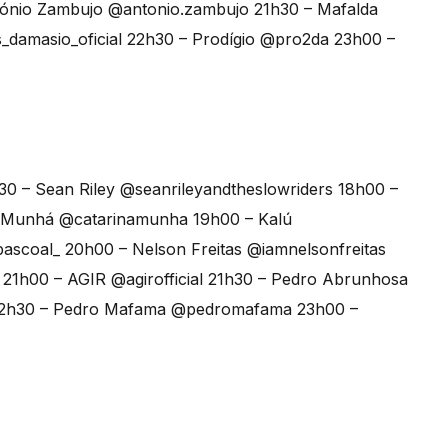
ónio Zambujo @antonio.zambujo 21h30 – Mafalda
_damasio_oficial 22h30 – Prodígio @pro2da 23h00 –
0 – Sean Riley @seanrileyandtheslowriders 18h00 –
a Munhá @catarinamunha 19h00 – Kalú
pascoal_ 20h00 – Nelson Freitas @iamnelsonfreitas
 21h00 – AGIR @agirofficial 21h30 – Pedro Abrunhosa
22h30 – Pedro Mafama @pedromafama 23h00 –