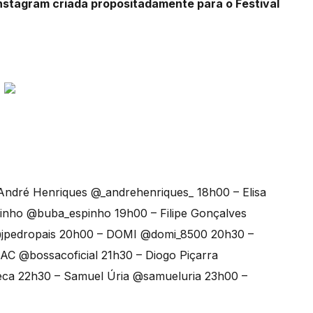
 Instagram criada propositadamente para o Festival
André Henriques @_andrehenriques_ 18h00 – Elisa
pinho @buba_espinho 19h00 – Filipe Gonçalves
s @jpedropais 20h00 – DOMI @domi_8500 20h30 –
 AC @bossacoficial 21h30 – Diogo Piçarra
eca 22h30 – Samuel Úria @samueluria 23h00 –