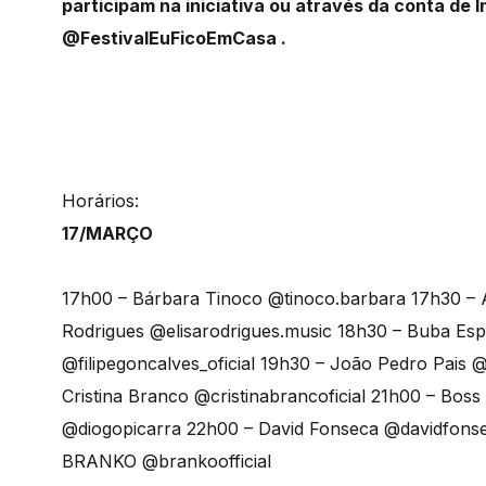
participam na iniciativa ou através da conta de
@FestivalEuFicoEmCasa .
Horários:
17/MARÇO
17h00 – Bárbara Tinoco @tinoco.barbara 17h30 – 
Rodrigues @elisarodrigues.music 18h30 – Buba Es
@filipegoncalves_oficial 19h30 – João Pedro Pai
Cristina Branco @cristinabrancoficial 21h00 – Boss
@diogopicarra 22h00 – David Fonseca @davidfons
BRANKO @brankoofficial