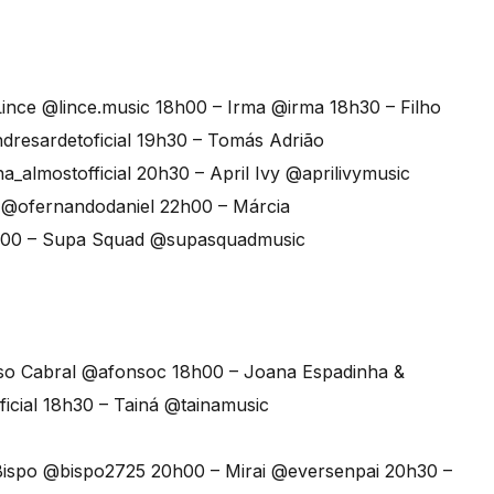
ince @lince.music 18h00 – Irma @irma 18h30 – Filho
resardetoficial 19h30 – Tomás Adrião
_almostofficial 20h30 – April Ivy @aprilivymusic
 @ofernandodaniel 22h00 – Márcia
23h00 – Supa Squad @supasquadmusic
so Cabral @afonsoc 18h00 – Joana Espadinha &
icial 18h30 – Tainá @tainamusic
Bispo @bispo2725 20h00 – Mirai @eversenpai 20h30 –