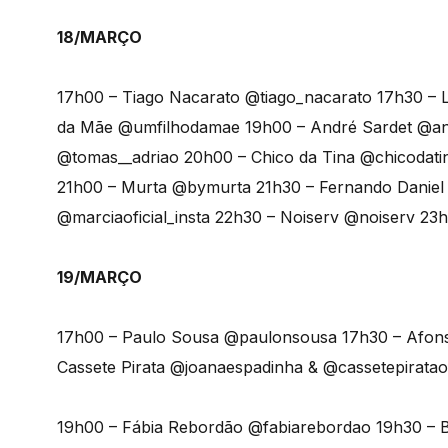
18/MARÇO
17h00 – Tiago Nacarato @tiago_nacarato 17h30 – L
da Mãe @umfilhodamae 19h00 – André Sardet @and
@tomas__adriao 20h00 – Chico da Tina @chicodatina
21h00 – Murta @bymurta 21h30 – Fernando Daniel
@marciaoficial_insta 22h30 – Noiserv @noiserv 
19/MARÇO
17h00 – Paulo Sousa @paulonsousa 17h30 – Afon
Cassete Pirata @joanaespadinha & @cassetepirataof
19h00 – Fábia Rebordão @fabiarebordao 19h30 – 