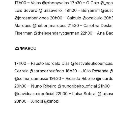
17h00 – Valas @johnnyvalas 17h30 – O Gajo @_oga
Luís Severo @luissevero_ 19h00 – Benjamim @eus
@jorgembenvinda 20h00 – Cálculo @ocalculo 20h
Marques @heber_marques 21h30 – Carolina Deslan
Tigerman @thelegendarytigerman 22h30 – Ana Bac
22/MARÇO
17h00 – Fausto Bordalo Dias @festivaleuficoemcas
Correia @saracorreiafado 18h30 – Júlio Resende 
@selma_uamusse 19h30 – Ricardo Ribeiro @ricard
20h30 – Nuno Ribeiro @nunoribeiro_oficial 21h00
@davidcarreiraoficial 22h00 – Luísa Sobral @luisa
23h00 – Xinobi @xinobi