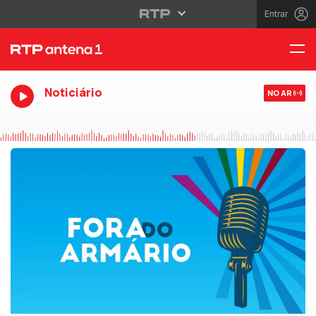
Entrar
Noticiário
NO AR